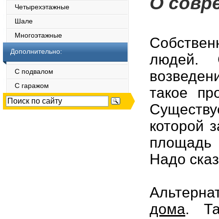
О совр
Четырехэтажные
Шале
Многоэтажные
Собствен
Дополнительно:
людей. 
С подвалом
возведен
С гаражом
такое пр
Существу
которой 
площадь 
Надо сказ
Альтерна
дома
. Т