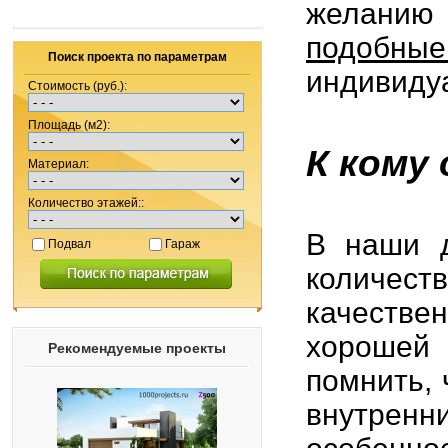
желанию 
подобны
Поиск проекта по параметрам
индивиду
Стоимость (руб.):
Площадь (м2):
К кому
Материал:
Количество этажей::
В наши д
Подвал
Гараж
количест
качестве
хорошей 
Рекомендуемые проекты
помнить,
внутрен