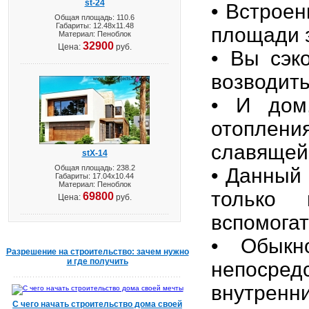
st-24
• Встрое
Общая площадь: 110.6
Габариты: 12.48х11.48
площади з
Материал: Пеноблок
32900
Цена:
руб.
• Вы сэк
возводить
• И дом
отоплени
славящей
stX-14
Общая площадь: 238.2
• Данный
Габариты: 17.04х10.44
Материал: Пеноблок
только
69800
Цена:
руб.
вспомогат
• Обыкн
Разрешение на строительство: зачем нужно
и где получить
непосре
внутренни
С чего начать строительство дома своей