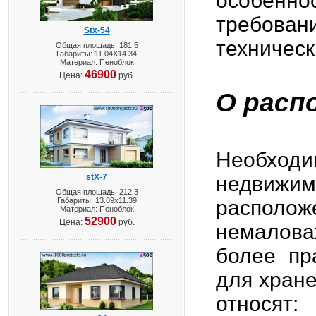
особенн
требова
Stx-54
техническ
Общая площадь: 181.5
Габариты: 11.04X14.34
Материал: Пеноблок
46900
Цена:
руб.
О расп
Необход
stX-7
недвижимо
Общая площадь: 212.3
Габариты: 13.89х11.39
располож
Материал: Пеноблок
52900
Цена:
руб.
немалов
более пр
для хране
относят: