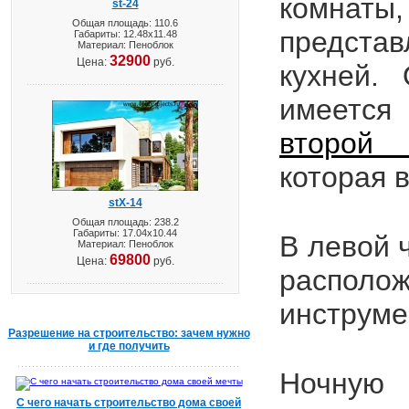
комнаты
st-24
Общая площадь: 110.6
представ
Габариты: 12.48х11.48
Материал: Пеноблок
32900
Цена:
руб.
кухней.
имеется
второй 
которая 
stX-14
Общая площадь: 238.2
Габариты: 17.04х10.44
В левой 
Материал: Пеноблок
69800
Цена:
руб.
распол
инструме
Разрешение на строительство: зачем нужно
и где получить
Ночную 
С чего начать строительство дома своей