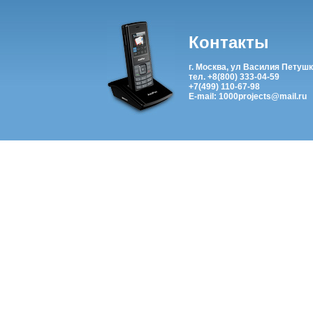
Контакты
г. Москва, ул Василия Петушк
тел. +8(800) 333-04-59
+7(499) 110-67-98
E-mail: 1000projects@mail.ru