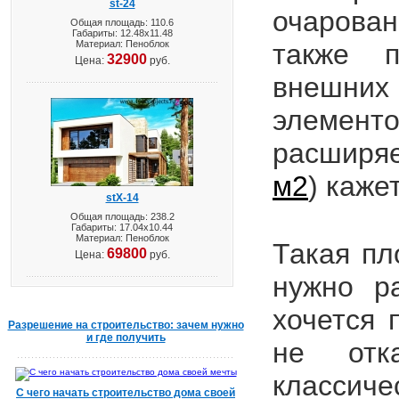
st-24
очарован
Общая площадь: 110.6
Габариты: 12.48х11.48
Материал: Пеноблок
также п
32900
Цена:
руб.
внешних 
элемент
расширяе
м2
) каже
stX-14
Общая площадь: 238.2
Габариты: 17.04х10.44
Материал: Пеноблок
Такая пл
69800
Цена:
руб.
нужно р
хочется 
Разрешение на строительство: зачем нужно
и где получить
не отк
класси
С чего начать строительство дома своей