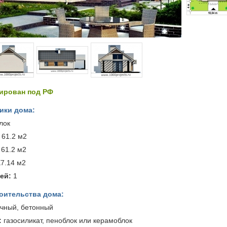
тирован под РФ
ики дома:
лок
61.2 м2
61.2 м2
7.14 м2
ей:
1
оительства дома:
чный, бетонный
:
газосиликат, пеноблок или керамоблок