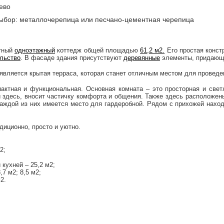
ево
ыбор: металлочерепица или песчано-цементная черепица
атный
одноэтажный
коттедж общей площадью
61,2 м2.
Его простая конст
льство
. В фасаде здания присутствуют
деревянные
элементы, придающи
является крытая терраса, которая станет отличным местом для проведен
актная и функциональная. Основная комната – это просторная и светл
здесь, вносит частичку комфорта и общения. Также здесь расположены
каждой из них имеется место для гардеробной. Рядом с прихожей наход
адиционно, просто и уютно.
2;
 кухней – 25,2 м2;
,7 м2; 8,5 м2;
2.