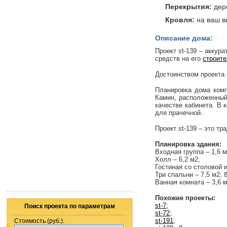
Перекрытия:
дер
Кровля:
на ваш в
Описание дома:
Проект
st
-139 – аккур
средств на его
строите
Достоинством проекта 
Планировка дома комп
Камин, расположенный 
качестве кабинета. В 
для прачечной.
Проект
st
-139 – это тр
Планировка здания:
Входная группа – 1,6 м
Холл – 6,2 м2;
Гостиная со столовой и
Три спальни – 7,5 м2; 8
Ванная комната – 3,6 м
Похожие проекты:
st
-7;
Поиск проекта по параметрам
st-72
;
st-
191;
Стоимость (руб.):