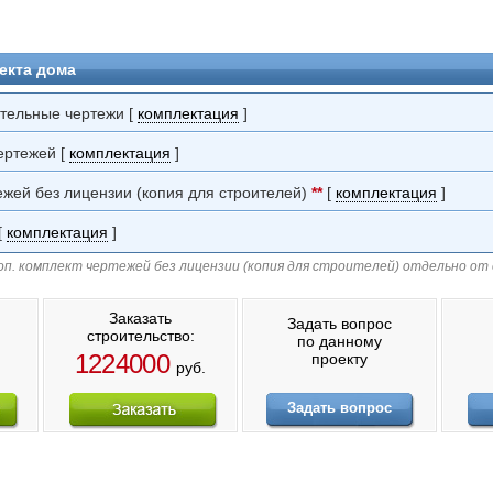
екта дома
ительные чертежи [
комплектация
]
ертежей [
комплектация
]
ежей без лицензии (копия для строителей)
**
[
комплектация
]
[
комплектация
]
п. комплект чертежей без лицензии (копия для строителей) отдельно от
Заказать
Задать вопрос
строительство:
по данному
1224000
проекту
руб.
Задать вопрос