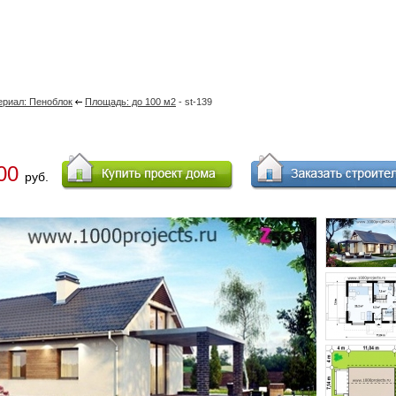
ериал: Пеноблок
Площадь: до 100 м2
- st-139
00
руб.