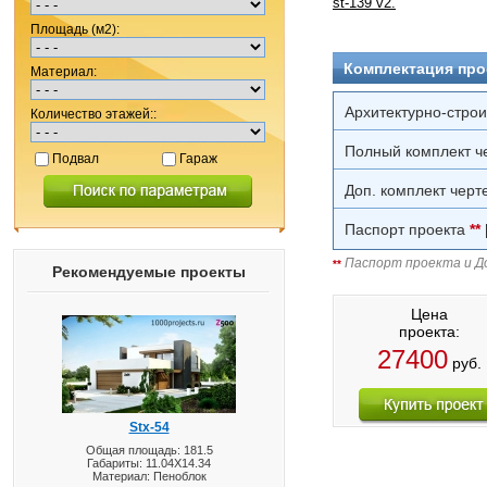
st-139 v2.
Площадь (м2):
Комплектация про
Материал:
Архитектурно-стро
Количество этажей::
Полный комплект ч
Подвал
Гараж
Доп. комплект черт
Паспорт проекта
**
Паспорт проекта и До
**
Рекомендуемые проекты
Цена
проекта:
27400
руб.
Stx-54
Общая площадь: 181.5
Габариты: 11.04X14.34
Материал: Пеноблок