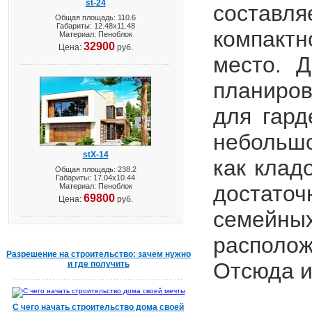
st-24
составл
Общая площадь: 110.6
Габариты: 12.48х11.48
компактн
Материал: Пеноблок
32900
Цена:
руб.
место. 
планиров
для гард
небольш
stX-14
как клад
Общая площадь: 238.2
Габариты: 17.04х10.44
достаточ
Материал: Пеноблок
69800
Цена:
руб.
семейн
располож
Разрешение на строительство: зачем нужно
Отсюда и
и где получить
С чего начать строительство дома своей