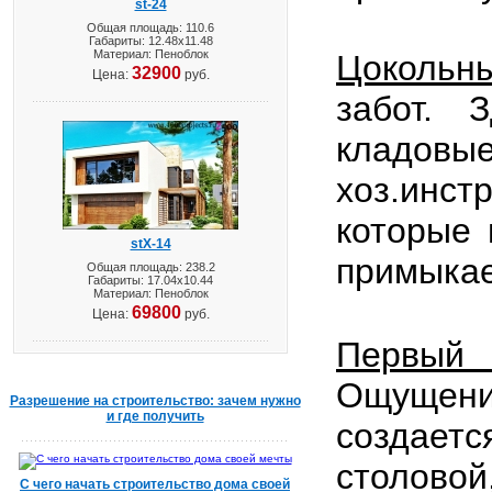
st-24
Общая площадь: 110.6
Габариты: 12.48х11.48
Материал: Пеноблок
Цокольн
32900
Цена:
руб.
забот. 
кладов
хоз.инс
которые 
stX-14
примыкае
Общая площадь: 238.2
Габариты: 17.04х10.44
Материал: Пеноблок
69800
Цена:
руб.
Первый
Ощущение
Разрешение на строительство: зачем нужно
и где получить
создаетс
столовой
С чего начать строительство дома своей