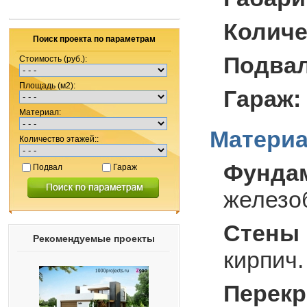
Количе
Поиск проекта по параметрам
Подва
Стоимость (руб.):
Площадь (м2):
Гараж:
Материал:
Материа
Количество этажей::
Фунда
Подвал
Гараж
железо
Стены 
Рекомендуемые проекты
кирпич.
Перекр