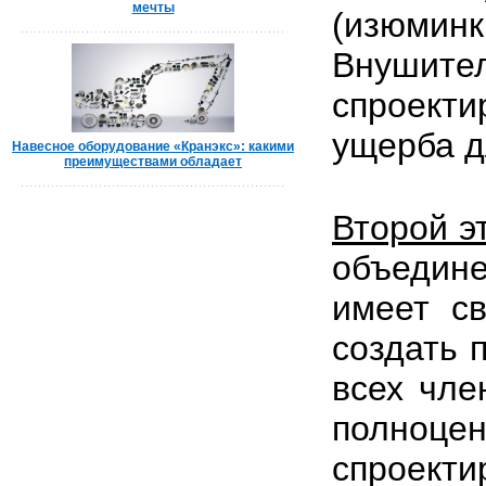
мечты
(изюми
Внушит
спроект
ущерба д
Навесное оборудование «Кранэкс»: какими
преимуществами обладает
Второй э
объедине
имеет св
создать 
всех чле
полноце
спроекти