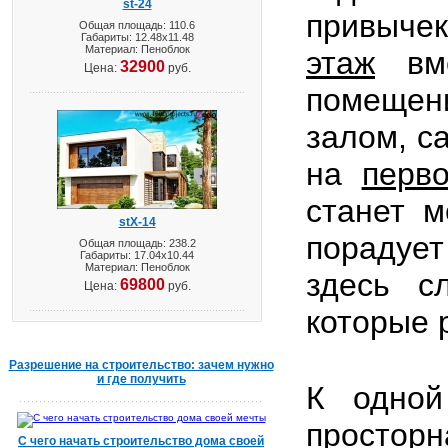
st-24
привыче
Общая площадь: 110.6
Габариты: 12.48х11.48
Материал: Пеноблок
этаж
вме
32900
Цена:
руб.
помещени
залом, с
на
перв
станет м
stX-14
порадует
Общая площадь: 238.2
Габариты: 17.04х10.44
Материал: Пеноблок
здесь с
69800
Цена:
руб.
которые 
Разрешение на строительство: зачем нужно
и где получить
К одно
простор
С чего начать строительство дома своей