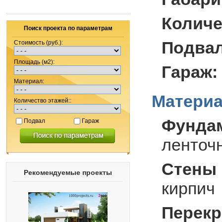
Количе
Поиск проекта по параметрам
Подва
Стоимость (руб.):
Площадь (м2):
Гараж:
Материал:
Материа
Количество этажей::
Фунда
Подвал
Гараж
ленточ
Стены 
Рекомендуемые проекты
кирпич
Перекр