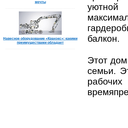
мечты
уютной 
максима
гардеро
балкон.
Навесное оборудование «Кранэкс»: какими
преимуществами обладает
Этот дом
семьи. Э
рабочих 
времяпре