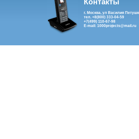
Контакты
г. Москва, ул Василия Петушк
тел. +8(800) 333-04-59
+7(499) 110-67-98
E-mail: 1000projects@mail.ru