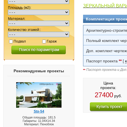
ЗЕРКАЛЬНЫЙ ВАРИ
Площадь (м2):
Материал:
Комплектация проек
Количество этажей::
Архитектурно-строит
Полный комплект чер
Подвал
Гараж
Доп. комплект чертеж
Паспорт проекта
**
[
Паспорт проекта и Доп.
**
Рекомендуемые проекты
Цена
проекта:
27400
руб.
Stx-54
Общая площадь: 181.5
Габариты: 11.04X14.34
Материал: Пеноблок