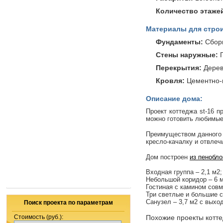
Количество этаже
Материалы для строи
Фундаменты:
Cбор
Стены наружные:
Г
Перекрытия:
Дерев
Кровля:
Цементно-п
Описание дома:
Проект коттеджа st-16 п
можно готовить любимые
Преимуществом данного д
кресло-качалку и отвлеч
Дом построен
из пенобло
Входная группа – 2,1 м2;
Небольшой коридор – 6 м
Гостиная с камином совм
Три светлые и большие сп
Санузел – 3,7 м2 с выхо
Поиск проекта по параметрам
Стоимость (руб.):
Похожие проекты котт