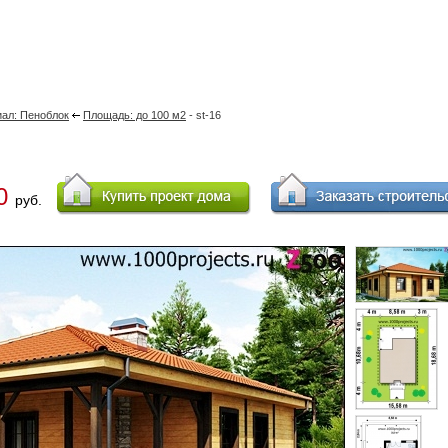
ал: Пеноблок
Площадь: до 100 м2
- st-16
00
руб.