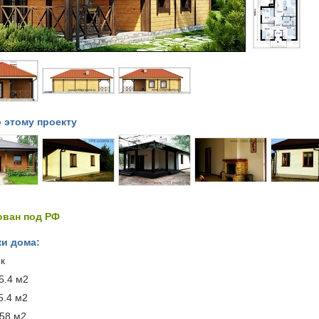
 этому проекту
ован под РФ
и дома:
к
5.4 м2
5.4 м2
58 м2