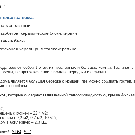
й:
1
тельства дома:
но-монолитный
азобетон, керамические блоки, кирпич
янные балки
есчаная черепица, металлочерепица
редставляет собой 1 этаж из просторных и больших комнат. Гостиная 
 обеды, не пропуская свои любимые передачи и сериалы.
ома является большая беседка с крышей, где можно собирать гостей, а
ься от проблем.
ков
, которые обладают минимальной теплопроводностью, крыша 4-хскат
2;
ещена с кухней – 22,4 м2;
альни ( 9,2 м2; 9,7 м2; 10 м2);
дом в бойлерную – 2,3 м2.
еджей:
St-64
,
St-7