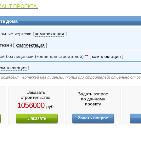
АНТ ПРОЕКТА.
та дома
ельные чертежи [
комплектация
]
тежей [
комплектация
]
ей без лицензии (копия для строителей)
**
[
комплектация
]
комплектация
]
 комплект чертежей без лицензии (копия для строителей) отдельно от о
Заказать
Задать вопрос
строительство:
по данному
1056000
проекту
руб.
Задать вопрос