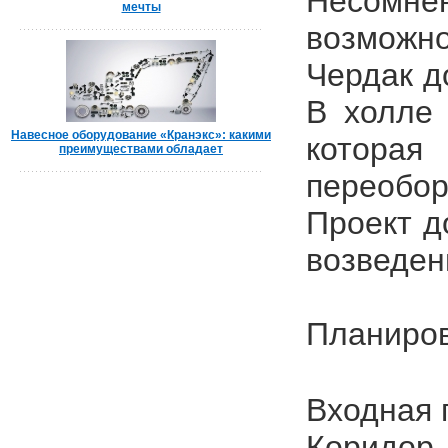
Несомнен
мечты
возможн
Чердак д
В холле 
Навесное оборудование «Кранэкс»: какими
котор
преимуществами обладает
переобор
Проект д
возведен
Планиров
Входная 
Коридор —