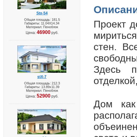
Описани
Stx-54
Общая площадь: 181.5
Проект д
Габариты: 11.04X14.34
Материал: Пеноблок
46900
мириться
Цена:
руб.
стен. В
свободны
Здесь п
stX-7
отделкой
Общая площадь: 212.3
Габариты: 13.89х11.39
Материал: Пеноблок
52900
Цена:
руб.
Дом как
распола
объеинен