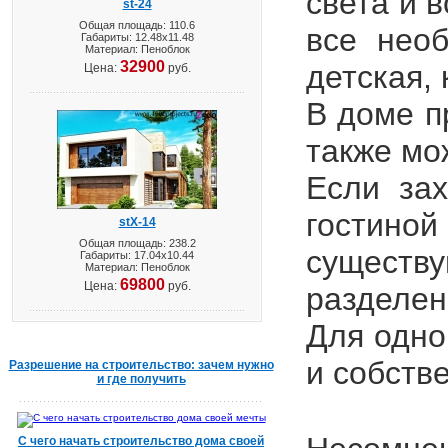
света и 
st-24
Общая площадь: 110.6
все нео
Габариты: 12.48х11.48
Материал: Пеноблок
32900
детская,
Цена:
руб.
В доме п
также мо
Если зах
гостин
stX-14
Общая площадь: 238.2
существ
Габариты: 17.04х10.44
Материал: Пеноблок
69800
Цена:
руб.
разделен
Для одно
и собств
Разрешение на строительство: зачем нужно
и где получить
С чего начать строительство дома своей