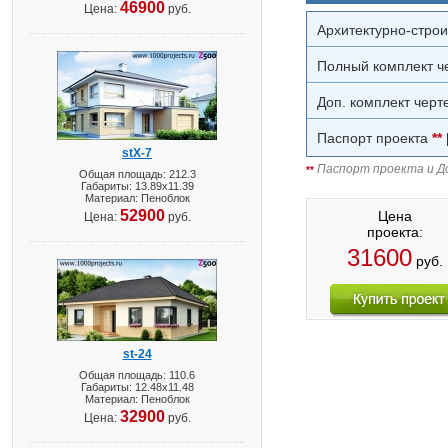
46900
Цена:
руб.
Архитектурно-стро
Полный комплект ч
Доп. комплект черт
Паспорт проекта
**
stX-7
Паспорт проекта и До
**
Общая площадь: 212.3
Габариты: 13.89х11.39
Материал: Пеноблок
52900
Цена
Цена:
руб.
проекта:
31600
руб.
st-24
Общая площадь: 110.6
Габариты: 12.48х11.48
Материал: Пеноблок
32900
Цена:
руб.