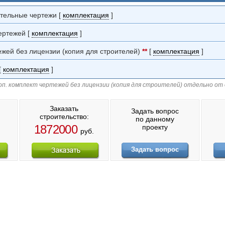
ительные чертежи [
комплектация
]
ертежей [
комплектация
]
ежей без лицензии (копия для строителей)
**
[
комплектация
]
[
комплектация
]
п. комплект чертежей без лицензии (копия для строителей) отдельно от
Заказать
Задать вопрос
строительство:
по данному
1872000
проекту
руб.
Задать вопрос