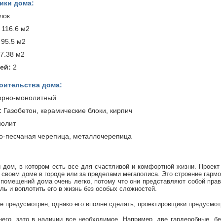
ики дома:
лок
116.6 м2
95.5 м2
7.38 м2
ей:
2
оительства дома:
рно-монолитный
:
Газобетон, керамические блоки, кирпич
олит
-песчаная черепица, металлочерепица
 дом, в котором есть все для счастливой и комфортной жизни. Проект
 своем доме в городе или за пределами мегаполиса. Это строение гар
помещений дома очень легко, потому что они представляют собой прав
ль и воплотить его в жизнь без особых сложностей.
не предусмотрен, однако его вполне сделать, проектировщики предусмо
него, зато в наличии все необходимое. Например, две гардеробные, б