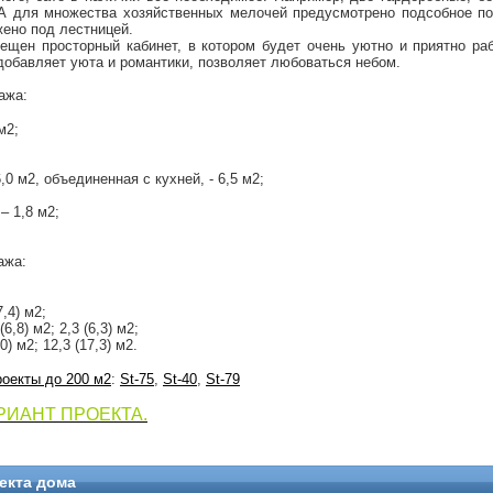
 для множества хозяйственных мелочей предусмотрено подсобное пом
ено под лестницей.
ещен просторный кабинет, в котором будет очень уютно и приятно ра
добавляет уюта и романтики, позволяет любоваться небом.
ажа:
м2;
,0 м2, объединенная с кухней, - 6,5 м2;
 1,8 м2;
ажа:
,4) м2;
6,8) м2; 2,3 (6,3) м2;
0) м2; 12,3 (17,3) м2.
роекты до 200 м2
:
St-75
,
St-40
,
St-79
РИАНТ ПРОЕКТА.
екта дома