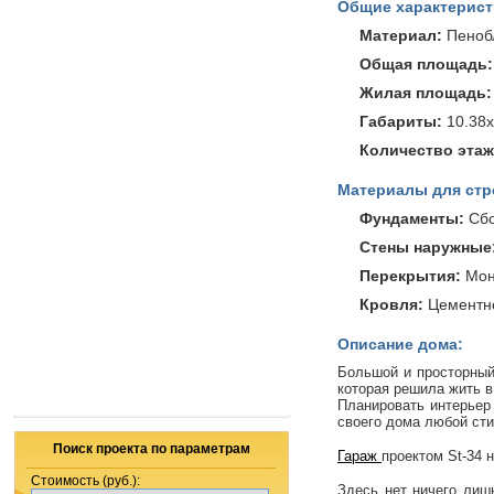
Общие характерист
Материал:
Пеноб
Общая площадь:
Жилая площадь:
Габариты:
10.38х
Количество этаж
Материалы для стр
Фундаменты:
Cбо
Стены наружные
Перекрытия:
Мон
Кровля:
Цементно
Описание дома:
Большой и просторный
которая решила жить в
Планировать интерьер 
своего дома любой сти
Поиск проекта по параметрам
Гараж
проектом St-34 
Стоимость (руб.):
Здесь нет ничего лиш