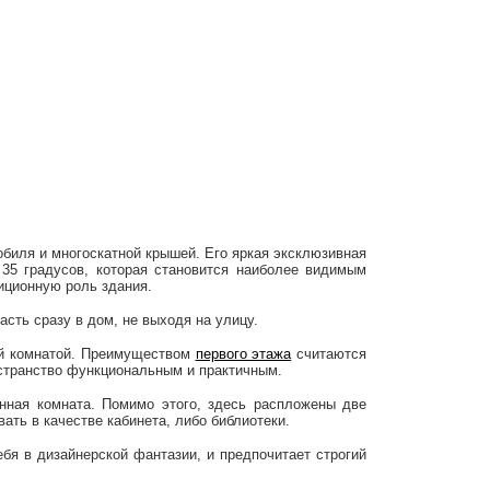
биля и многоскатной крышей. Его яркая эксклюзивная
 35 градусов, которая становится наиболее видимым
иционную роль здания.
сть сразу в дом, не выходя на улицу.
ной комнатой. Преимуществом
первого этажа
считаются
остранство функциональным и практичным.
анная комната. Помимо этого, здесь распложены две
ать в качестве кабинета, либо библиотеки.
ебя в дизайнерской фантазии, и предпочитает строгий