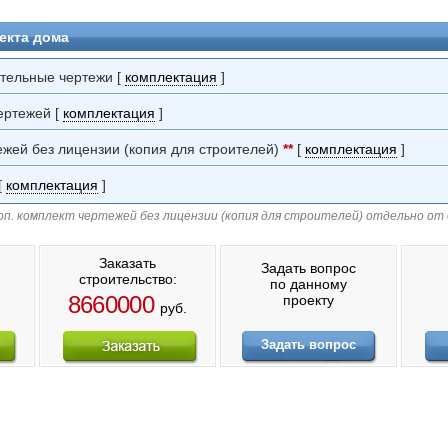
екта дома
ительные чертежи [
комплектация
]
ертежей [
комплектация
]
ежей без лицензии (копия для строителей)
**
[
комплектация
]
[
комплектация
]
п. комплект чертежей без лицензии (копия для строителей) отдельно от
Заказать
Задать вопрос
строительство:
по данному
8660000
проекту
.
руб.
Задать вопрос