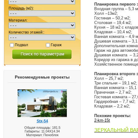
Планировка первого 
Площадь (м2):
Входная группа – 5,3 м
Холл –13м2;
Гостиная – 50,2 м2;
Материал:
Столовая – 19,4 м2;
Кухня – 18 м2 с кладов
Кладовая – 10,4 м2;
Количество этажей::
Ванная комната – 4,9 м
Душевая комната – 3,1
Подвал
Гараж
Дополнительная комнат
Гараж на два автомоби
Душевая комната – 3,2
Коридор из гаража в до
Хозяйственное помещен
Планировка второго э
Рекомендуемые проекты
Холл – 25,7 м2;
Три спальни – 19,1 м2;
Ванная комната – 15,1 
Прачечная – 2,7 м2;
Гостевая комната – 27,
Гардеробная – 7,7 м2;
Кладовая – 2,2 м2;
Похожие проекты:
2-
km
-15
t
Stx-54
Общая площадь: 181.5
ЗЕРКАЛЬНЫЙ ВА
Габариты: 11.04X14.34
Материал: Пеноблок