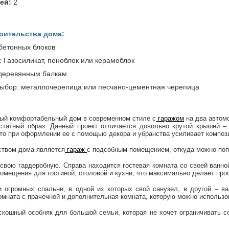
ей:
2
оительства дома:
бетонных блоков
:
Газосиликат, пеноблок или керамоблок
деревянным балкам
ыбор: металлочерепица или песчано-цементная черепица
ный комфортабельный дом в современном стиле с
гаражом
на два автомо
статный образ. Данный проект отличается довольно крутой крышей –
то при оформлении ее с помощью декора и убранства усиливает композ
твом дома является
гараж
с подсобным помещением, откуда можно попа
 свою гардеробную. Справа находится гостевая комната со своей ван
омещения для гостиной, столовой и кухни, что максимально делает пр
 огромных спальни, в одной из которых свой санузел, в другой – в
омната с прачечной и дополнительная комната, которую можно использов
оскошный особняк для большой семьи, которая не хочет ограничивать с