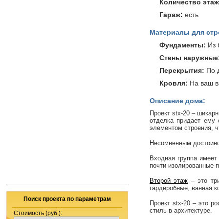
Количество этаж
Гараж:
есть
Материалы для стр
Фундаменты:
Из 
Стены наружные
Перекрытия:
По 
Кровля:
На ваш в
Описание дома:
Проект
stx
-20 – шикар
отделка придает ему 
элементом строения, ч
Несомненным достоинс
Входная группа имеет
почти изолированные п
Второй этаж
– это три
гардеробные, ванная к
Поиск проекта по параметрам
Проект
stx
-20 – это р
стиль в архитектуре.
Стоимость (руб.):