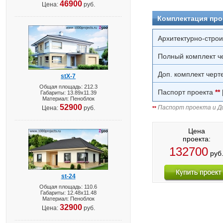
46900
Цена:
руб.
Комплектация про
Архитектурно-стро
Полный комплект ч
Доп. комплект черт
stX-7
Общая площадь: 212.3
Паспорт проекта
**
Габариты: 13.89х11.39
Материал: Пеноблок
52900
Паспорт проекта и До
Цена:
руб.
**
Цена
проекта:
132700
руб
st-24
Общая площадь: 110.6
Габариты: 12.48х11.48
Материал: Пеноблок
32900
Цена:
руб.