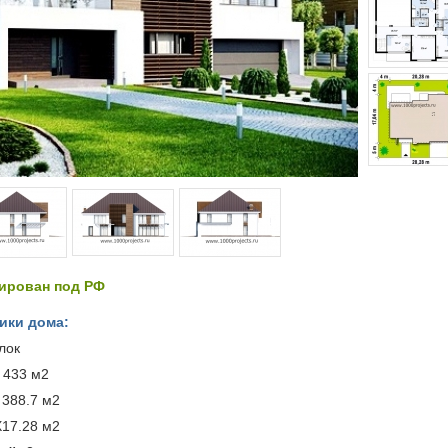
тирован под РФ
ики дома:
лок
433 м2
388.7 м2
17.28 м2