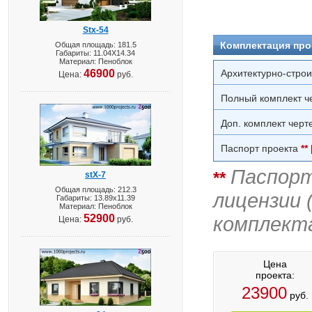
Stx-54
Комплектация про
Общая площадь: 181.5
Габариты: 11.04X14.34
Материал: Пеноблок
46900
Архитектурно-стро
Цена:
руб.
Полный комплект ч
Доп. комплект черт
Паспорт проекта
**
Паспорт
**
stX-7
Общая площадь: 212.3
лицензии 
Габариты: 13.89х11.39
Материал: Пеноблок
52900
комплект
Цена:
руб.
Цена
проекта:
23900
руб.