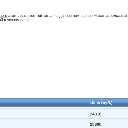
рвого
этажа остается той же, а чердачное помещение может использоват
й и экономичной.
Цена (руб.)
24310
28600