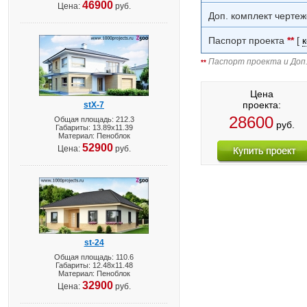
46900
Цена:
руб.
Доп. комплект чертеж
Паспорт проекта
**
[
Паспорт проекта и Доп.
**
Цена
проекта:
stX-7
28600
Общая площадь: 212.3
руб.
Габариты: 13.89х11.39
Материал: Пеноблок
52900
Цена:
руб.
st-24
Общая площадь: 110.6
Габариты: 12.48х11.48
Материал: Пеноблок
32900
Цена:
руб.