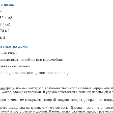
и дома:
к
39.4 м2
9.7 м2
.74 м2
й:
2
тельства дома:
ные блоки
азосиликат, пеноблок или керамоблок
ревянным балкам
епица или песчано-цементная черепица
ный
традиционный коттедж с возможностью использования чердачного п
. Фасад здания белоснежный удачно сочетается с зеленой черепицей и 
вана небольшим козырьком, который защитит входные двери от непогоды
етко разделена на дневную и ночную зоны. Дневная часть – это прост
толий в кругу семьи и друзей. Камин, расположенный здесь, привнесет