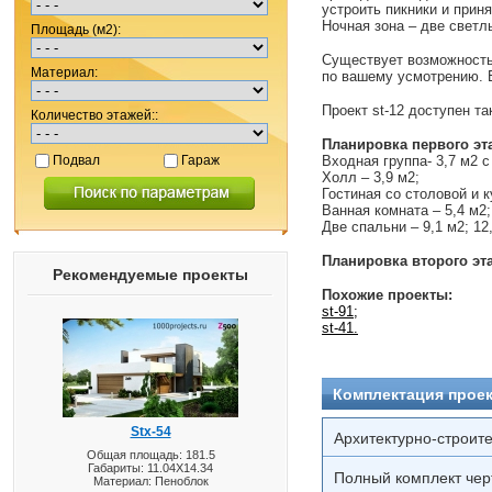
устроить пикники и прин
Ночная зона – две светл
Площадь (м2):
Существует возможность 
Материал:
по вашему усмотрению. Б
Проект
st
-12 доступен т
Количество этажей::
Планировка первого эт
Подвал
Гараж
Входная группа- 3,7 м2 с
Холл – 3,9 м2;
Гостиная со столовой и к
Ванная комната – 5,4 м2;
Две спальни – 9,1 м2; 12
Планировка второго эт
Рекомендуемые проекты
Похожие проекты:
st-91
;
st-41.
Комплектация проек
Stx-54
Архитектурно-строит
Общая площадь: 181.5
Габариты: 11.04X14.34
Полный комплект чер
Материал: Пеноблок