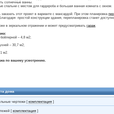
ять солнечные ванны.
ые спальни с местом для гардероба и большая ванная комната с окном.
заказать этот проект в варианте с мансардой. При этом планировка
пе
лагодаря простой конструкции здания, перепланировка станет доступно
акже в зеркальном отражении и может предусматривать
гараж
.
ажа:
 бойлерной – 4,8 м2;
ухней – 30,7 м2;
,1 м2.
ажа по вашему усмотрению.
та дома
ельные чертежи [
комплектация
]
тежей [
комплектация
]