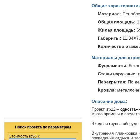
Общие характеристик
Материал:
Пенобло
Общая площадь:
1
Жилая площадь:
6
Габариты:
11.34X7
Количество этаже
Материалы для строи
Фундаменты:
бетон
Стены наружные:
г
Перекрытия:
По де
Кровля:
металлочер
Описание дома:
Проект
st
-12 –
одноэтаж
много времени и средств
Входная группа оборудо
Поиск проекта по параметрам
Внутренняя планировка ч
Стоимость (руб.):
проведения отдыха и зас