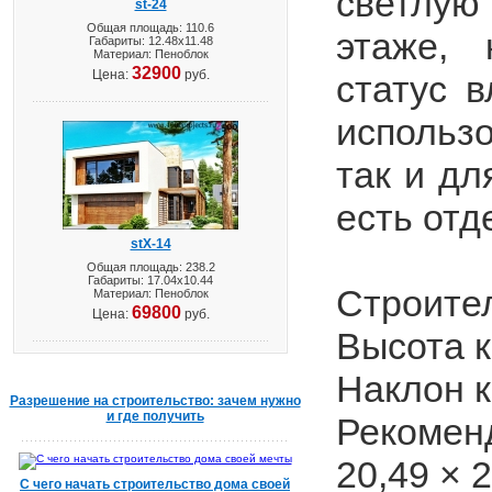
светлую
st-24
Общая площадь: 110.6
этаже, 
Габариты: 12.48х11.48
Материал: Пеноблок
32900
Цена:
руб.
статус 
использо
так и дл
есть отд
stX-14
Общая площадь: 238.2
Габариты: 17.04х10.44
Строите
Материал: Пеноблок
69800
Цена:
руб.
Высота 
Наклон 
Разрешение на строительство: зачем нужно
и где получить
Рекоме
20,49 × 2
С чего начать строительство дома своей