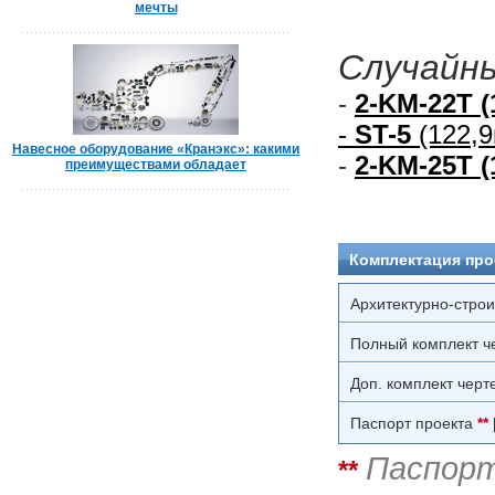
мечты
Случайны
-
2-KM-22T (
-
ST-5
(122,9
Навесное оборудование «Кранэкс»: какими
-
2-KM-25T (
преимуществами обладает
Комплектация про
Архитектурно-стро
Полный комплект ч
Доп. комплект черт
Паспорт проекта
**
Паспорт
**