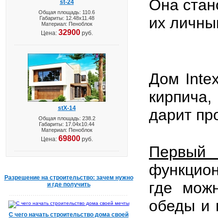
Она стан
st-24
Общая площадь: 110.6
их личны
Габариты: 12.48х11.48
Материал: Пеноблок
32900
Цена:
руб.
Дом
Inte
кирпича
stX-14
дарит пр
Общая площадь: 238.2
Габариты: 17.04х10.44
Материал: Пеноблок
69800
Цена:
руб.
Первы
функцион
Разрешение на строительство: зачем нужно
где можн
и где получить
обеды и 
С чего начать строительство дома своей