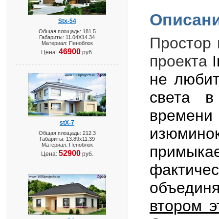
Описани
Stx-54
Общая площадь: 181.5
Габариты: 11.04X14.34
Простор 
Материал: Пеноблок
46900
Цена:
руб.
проекта
не любит
света в
времени
stX-7
изюмино
Общая площадь: 212.3
Габариты: 13.89х11.39
Материал: Пеноблок
примыка
52900
Цена:
руб.
фактиче
объединя
втором э