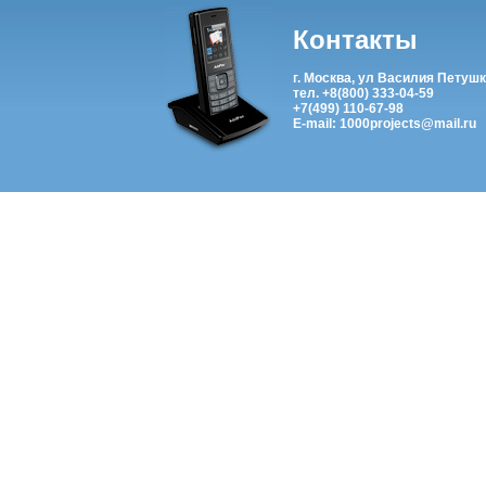
Контакты
г. Москва, ул Василия Петушк
тел. +8(800) 333-04-59
+7(499) 110-67-98
E-mail: 1000projects@mail.ru