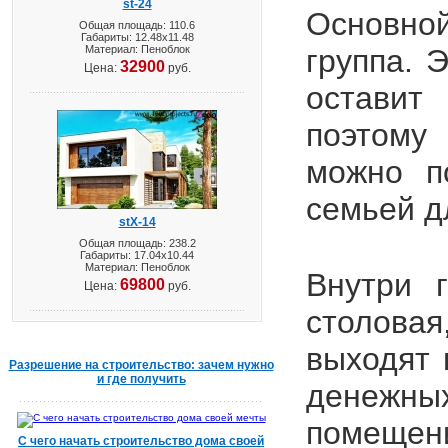
st-24
Основно
Общая площадь: 110.6
Габариты: 12.48х11.48
Материал: Пеноблок
группа. 
32900
Цена:
руб.
оставит
поэтому
можно п
семьей д
stX-14
Общая площадь: 238.2
Габариты: 17.04х10.44
Материал: Пеноблок
Внутри 
69800
Цена:
руб.
столова
выходят 
Разрешение на строительство: зачем нужно
и где получить
денежн
помещен
С чего начать строительство дома своей