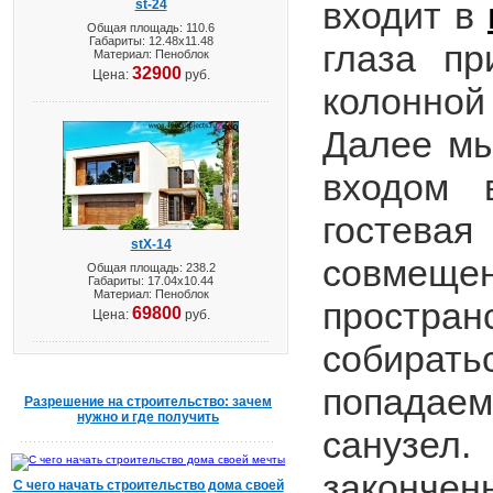
входит в
st-24
Общая площадь: 110.6
Габариты: 12.48х11.48
глаза пр
Материал: Пеноблок
32900
Цена:
руб.
колонно
Далее мы
входом 
гостевая
stX-14
совмещен
Общая площадь: 238.2
Габариты: 17.04х10.44
Материал: Пеноблок
простран
69800
Цена:
руб.
собирать
попадае
Разрешение на строительство: зачем
нужно и где получить
санузел
законченн
С чего начать строительство дома своей