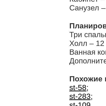
Санузел –
Планиров
Три спальн
Холл – 12
Ванная ко
Дополните
Похожие 
st-58;
st-283;
st-109.