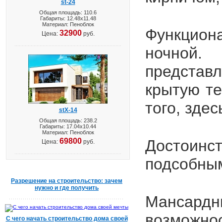
st-24
Общая площадь: 110.6
Габариты: 12.48х11.48
Материал: Пеноблок
Функцион
32900
Цена:
руб.
ночной
представ
крытую те
того, зде
stX-14
Общая площадь: 238.2
Габариты: 17.04х10.44
Материал: Пеноблок
69800
Достоинс
Цена:
руб.
подсобным
Разрешение на строительство: зачем
нужно и где получить
Мансард
возможнос
С чего начать строительство дома своей