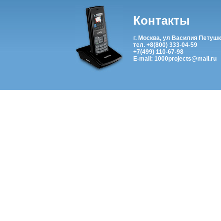
Контакты
г. Москва, ул Василия Петушк
тел. +8(800) 333-04-59
+7(499) 110-67-98
E-mail: 1000projects@mail.ru