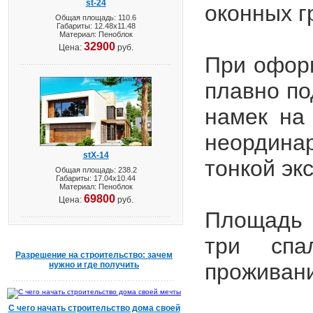
st-24
оконных г
Общая площадь: 110.6
Габариты: 12.48х11.48
Материал: Пеноблок
32900
Цена:
руб.
При оформ
плавно по
намек на
неординар
stX-14
тонкой эк
Общая площадь: 238.2
Габариты: 17.04х10.44
Материал: Пеноблок
69800
Цена:
руб.
Площадь д
три спа
Разрешение на строительство: зачем
проживани
нужно и где получить
С чего начать строительство дома своей