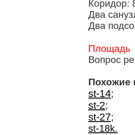
Коридор: 8
Два санузл
Два подсо
Площадь 
Вопрос ре
Похожие 
st-14
;
st-2
;
st-
27
;
st-18k.