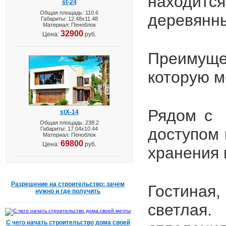
находит
st-24
Общая площадь: 110.6
деревянн
Габариты: 12.48х11.48
Материал: Пеноблок
32900
Цена:
руб.
Преимущ
которую м
Рядом с 
stX-14
Общая площадь: 238.2
доступом
Габариты: 17.04х10.44
Материал: Пеноблок
69800
Цена:
руб.
хранения 
Разрешение на строительство: зачем
Гостиная
нужно и где получить
светлая.
С чего начать строительство дома своей