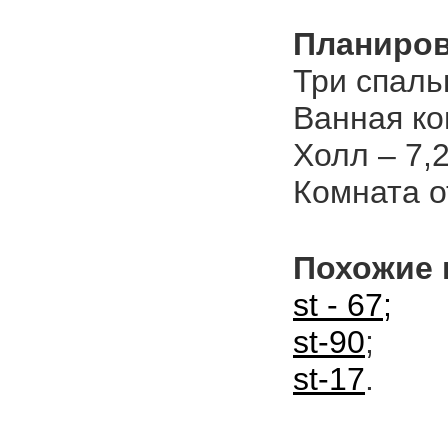
Планиров
Три спальн
Ванная ко
Холл – 7,2
Комната о
Похожие 
st
- 67
;
st-90
;
st-17
.