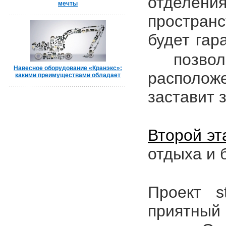
отделения
мечты
простран
будет гар
позволи
Навесное оборудование «Кранэкс»:
располож
какими преимуществами обладает
заставит 
Второй эт
отдыха и 
Проект
s
приятный 