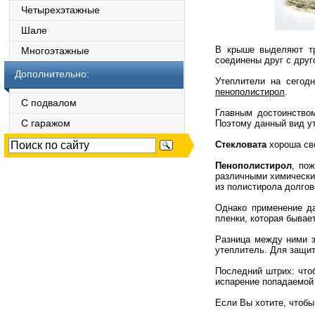
Четырехэтажные
Шале
В крыше выделяют тр
Многоэтажные
соединены друг с друг
Дополнительно:
Утеплители на сегодн
пенополистирол
.
С подвалом
Главным достоинство
С гаражом
Поэтому данный вид у
Стекловата
хороша сво
Пенополистирол
, по
различными химическим
из полистирола долгов
Однако применение д
пленки, которая бывае
Разница между ними з
утеплитель. Для защит
Последний штрих: что
испарение попадаемой 
Если Вы хотите, чтоб