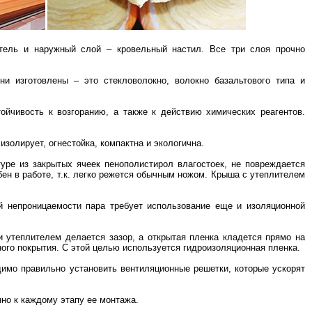
тель и наружный слой – кровельный настил. Все три слоя прочно
и изготовлены – это стекловолокно, волокно базальтового типа и
йчивость к возгоранию, а также к действию химических реагентов.
изолирует, огнестойка, компактна и экологична.
уре из закрытых ячеек пенополистирол влагостоек, не повреждается
ен в работе, т.к. легко режется обычным ножом. Крыша с утеплителем
й непроницаемости пара требует использование еще и изоляционной
 утеплителем делается зазор, а открытая пленка кладется прямо на
ого покрытия. С этой целью используется гидроизоляционная пленка.
димо правильно установить вентиляционные решетки, которые ускорят
нно к каждому этапу ее монтажа.