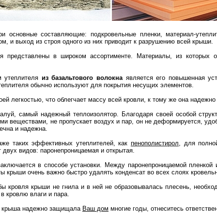
и основные составляющие: подкровельные пленки, материал-утепли
ом, и выход из строя одного из них приводит к разрушению всей крыши.
я представлены в широком ассортименте. Материалы, из которых он
м утеплителя
из базальтового волокна
является его повышенная усто
теплителя обычно используют для покрытия несущих элементов.
ей легкостью, что облегчает массу всей кровли, к тому же она надежно 
жалуй, самый надежный теплоизолятор. Благодаря своей особой структ
и веществами, не пропускает воздух и пар, он не деформируется, удоб
ечна и надежна.
аже таких эффективных утеплителей, как
пенополистирол
, для полно
т двух видов: паронепроницаемая и открытая.
аключается в способе установки. Между паронепроницаемой пленкой и
ы крыши очень важно быстро удалять конденсат во всех слоях кровельн
бы кровля крыши не гнила и в ней не образовывалась плесень, необхо
в кровлю влаги и пара.
ы крыша надежно защищала
Ваш дом
многие годы, отнеситесь ответстве