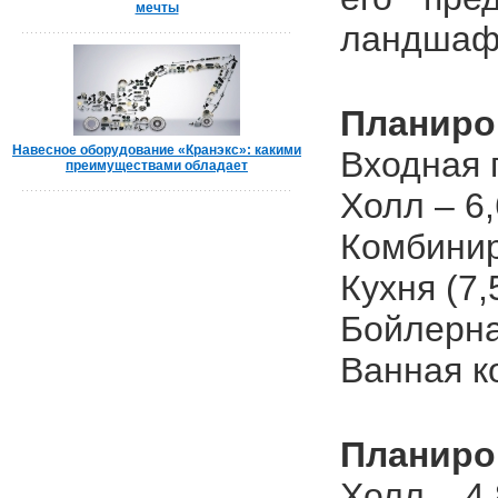
мечты
ландшафт
Планиро
Навесное оборудование «Кранэкс»: какими
Входная г
преимуществами обладает
Холл – 6,
Комбинир
Кухня (7,
Бойлерна
Ванная к
Планиро
Холл – 4,