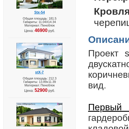
Кровля
Stx-54
Общая площадь: 181.5
черепи
Габариты: 11.04X14.34
Материал: Пеноблок
46900
Цена:
руб.
Описани
Проект
s
двускатн
коричне
stX-7
Общая площадь: 212.3
Габариты: 13.89х11.39
вид.
Материал: Пеноблок
52900
Цена:
руб.
Первый 
гардероб
кладовой