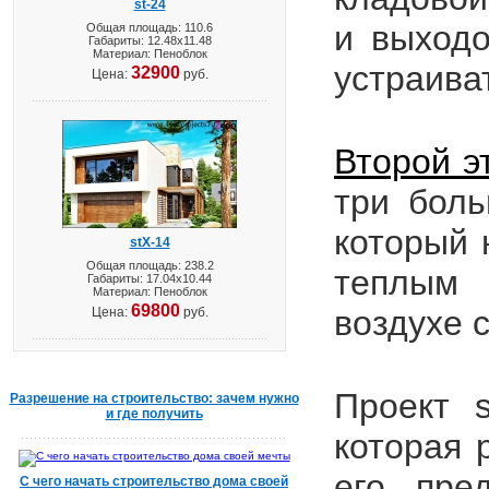
st-24
и выходо
Общая площадь: 110.6
Габариты: 12.48х11.48
Материал: Пеноблок
устраива
32900
Цена:
руб.
Второй э
три боль
который 
stX-14
Общая площадь: 238.2
теплым 
Габариты: 17.04х10.44
Материал: Пеноблок
69800
воздухе 
Цена:
руб.
Проект
s
Разрешение на строительство: зачем нужно
и где получить
которая 
его пре
С чего начать строительство дома своей