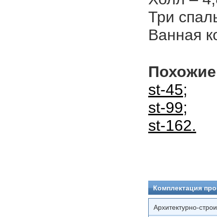
Три спаль
Ванная к
Похожие
st-45
;
st-99
;
st-162.
Комплектация про
Архитектурно-стро