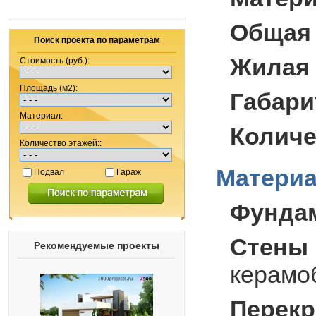
Общая
Поиск проекта по параметрам
Жилая
Стоимость (руб.):
Площадь (м2):
Габари
Материал:
Количе
Количество этажей::
Материа
Подвал
Гараж
Фунда
Стены 
Рекомендуемые проекты
керамо
Перекр