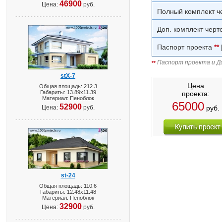
46900
Цена:
руб.
Полный комплект ч
Доп. комплект черт
Паспорт проекта
**
Паспорт проекта и До
**
stX-7
Цена
Общая площадь: 212.3
Габариты: 13.89х11.39
проекта:
Материал: Пеноблок
65000
52900
Цена:
руб.
руб.
st-24
Общая площадь: 110.6
Габариты: 12.48х11.48
Материал: Пеноблок
32900
Цена:
руб.