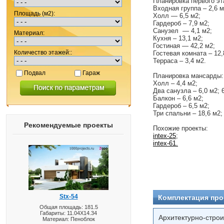
Планировка первого эт
Входная группа – 2,6 м
Площадь (м2):
Холл — 6,5 м2;
Гардероб – 7,9 м2;
Санузел — 4,1 м2;
Материал:
Кухня – 13,1 м2;
Гостиная — 42,2 м2;
Количество этажей::
Гостевая комната – 12,
Терраса – 3,4 м2.
Подвал
Гараж
Планировка мансарды:
Холл – 4,4 м2;
Два санузла – 6,0 м2; 6
Балкон – 6,6 м2;
Гардероб – 6,5 м2;
Три спальни – 18,6 м2; 
Рекомендуемые проекты
Похожие проекты:
intex-25
;
intex-61.
Stx-54
Комплектация про
Общая площадь: 181.5
Габариты: 11.04X14.34
Архитектурно-стро
Материал: Пеноблок