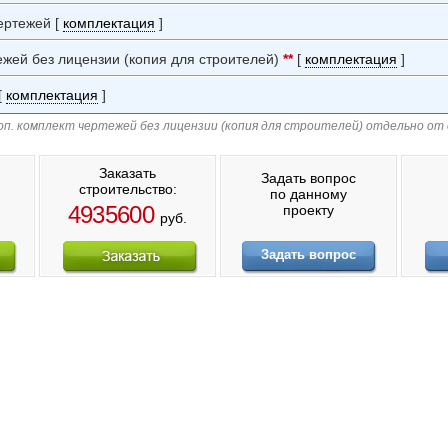
ертежей [
комплектация
]
ежей без лицензии (копия для строителей)
**
[
комплектация
]
[
комплектация
]
п. комплект чертежей без лицензии (копия для строителей) отдельно от
Заказать
Задать вопрос
строительство:
по данному
4935600
проекту
руб.
Задать вопрос