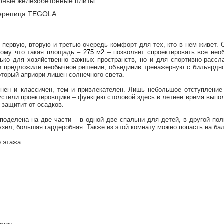
рные железобетонные плиты
черепица TEGOLA
 в первую, вторую и третью очередь комфорт для тех, кто в нем живет
тому что такая площадь –
275 м2
– позволяет спроектировать все не
ько для хозяйственно важных пространств, но и для спортивно-рассл
и предложили необычное решение, объединив тренажерную с бильярдн
который априори лишен солнечного света.
нен и классичен, тем и привлекателен. Лишь небольшое отступлени
стили проектировщики – функцию столовой здесь в летнее время выпол
 защитит от осадков.
оделена на две части – в одной две спальни для детей, в другой пол
зел, большая гардеробная. Также из этой комнату можно попасть на бал
 этажа:
;