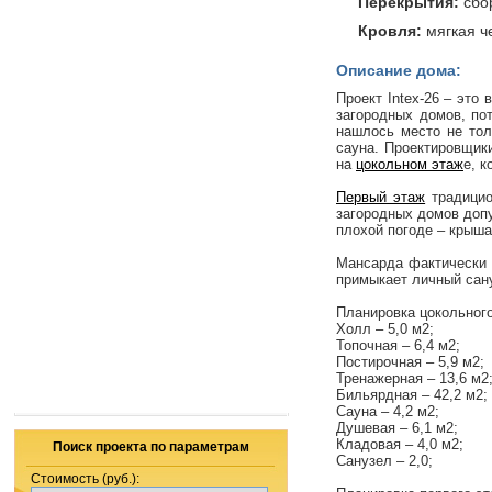
Перекрытия:
сбо
Кровля:
мягкая 
Описание дома:
Проект Intex-26 – это
загородных домов, по
нашлось место не тол
сауна. Проектировщик
на
цокольном этаж
е, 
Первый этаж
традицио
загородных домов допу
плохой погоде – крыша
Мансарда фактически п
примыкает личный сану
Планировка цокольного
Холл – 5,0 м2;
Топочная – 6,4 м2;
Постирочная – 5,9 м2;
Тренажерная – 13,6 м2
Бильярдная – 42,2 м2;
Сауна – 4,2 м2;
Душевая – 6,1 м2;
Кладовая – 4,0 м2;
Поиск проекта по параметрам
Санузел – 2,0;
Стоимость (руб.):