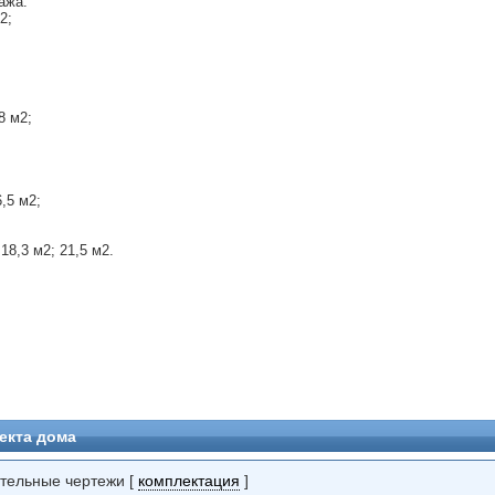
ажа:
2;
8 м2;
,5 м2;
18,3 м2; 21,5 м2.
екта дома
ительные чертежи [
комплектация
]