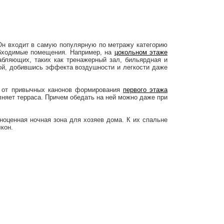
. Он входит в самую популярную по метражу категорию
обходимые помещения. Например, на
цокольном этаже
абляющих, таких как тренажерный зал, бильярдная и
ой, добившись эффекта воздушности и легкости даже
е от привычных канонов формирования
первого этажа
няет терраса. Причем обедать на ней можно даже при
ноценная ночная зона для хозяев дома. К их спальне
кон.