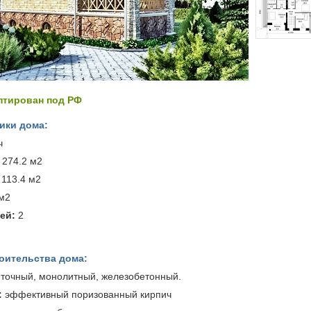
аптирован под РФ
ики дома:
ч
274.2 м2
113.4 м2
м2
ей:
2
оительства дома:
точный, монолитный, железобетонный.
:
эффективный поризованный кирпич