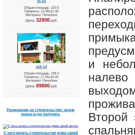
st-24
распол
Общая площадь: 110.6
Габариты: 12.48х11.48
Материал: Пеноблок
32900
переход
Цена:
руб.
примыка
предусм
и небо
stX-14
налево
Общая площадь: 238.2
Габариты: 17.04х10.44
Материал: Пеноблок
69800
Цена:
руб.
выходо
прожива
Разрешение на строительство: зачем
Второй 
нужно и где получить
спальн
С чего начать строительство дома своей