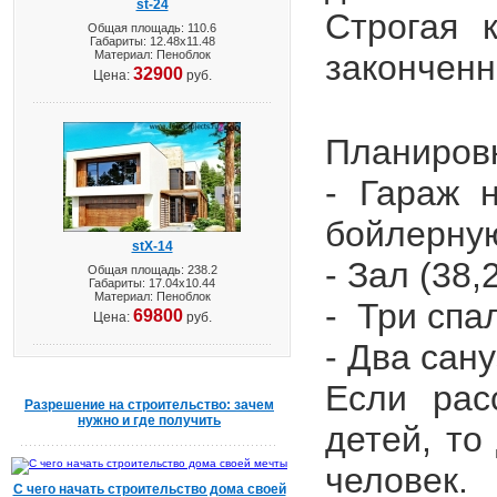
st-24
Строгая 
Общая площадь: 110.6
Габариты: 12.48х11.48
Материал: Пеноблок
законченн
32900
Цена:
руб.
Планиров
- Гараж 
бойлерную
stX-14
- Зал (38
Общая площадь: 238.2
Габариты: 17.04х10.44
Материал: Пеноблок
- Три спал
69800
Цена:
руб.
- Два сану
Если рас
Разрешение на строительство: зачем
нужно и где получить
детей, то
человек.
С чего начать строительство дома своей