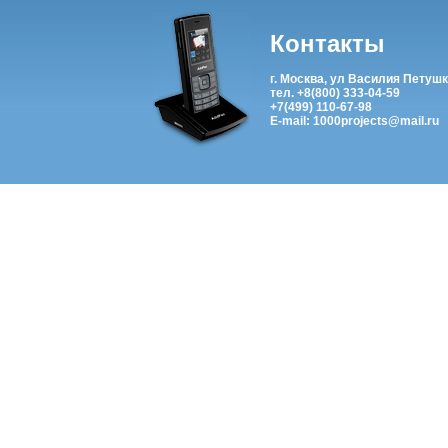
Контакты
г. Москва, ул Василия Петушк
тел. +8(800) 333-04-59
+7(499) 110-67-98
E-mail: 1000projects@mail.ru