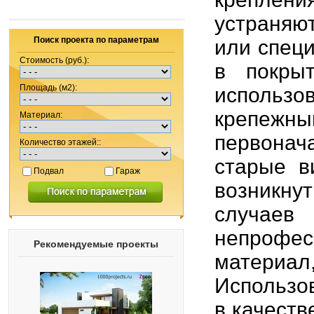
устраняю
Поиск проекта по параметрам
или спец
Стоимость (руб.):
в покры
Площадь (м2):
использо
крепежны
Материал:
первонач
Количество этажей::
старые в
Подвал
Гараж
возникну
случае
непрофес
Рекомендуемые проекты
материа
Использо
в качест