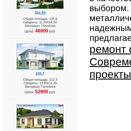
выбором.
Stx-54
металлич
Общая площадь: 181.5
Габариты: 11.04X14.34
надежны
Материал: Пеноблок
46900
Цена:
руб.
предлага
ремонт
Соврем
проекты
stX-7
Общая площадь: 212.3
Габариты: 13.89х11.39
Материал: Пеноблок
52900
Цена:
руб.