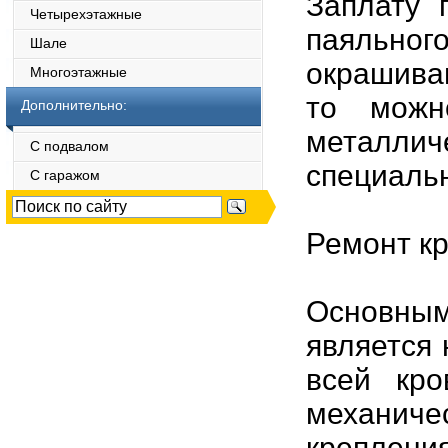
Заплату 
Четырехэтажные
паяльног
Шале
окрашива
Многоэтажные
то можн
Дополнительно:
металли
С подвалом
специаль
С гаражом
Ремонт кр
Основны
является
всей кро
механич
креплени