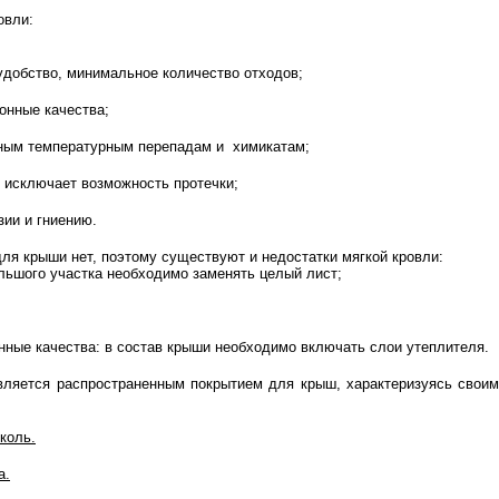
овли:
удобство, минимальное количество отходов;
онные качества;
чным температурным перепадам и химикатам;
 исключает возможность протечки;
зии и гниению.
ля крыши нет, поэтому существуют и недостатки мягкой кровли:
льшого участка необходимо заменять целый лист;
ные качества: в состав крыши необходимо включать слои утеплителя.
является распространенным покрытием для крыш, характеризуясь свои
коль.
а.