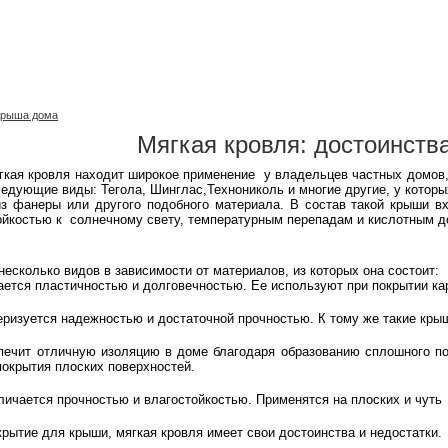
Крыша дома
Мягкая кровля: достоинства
гкая кровля находит широкое применение у владельцев частных домов,
едующие виды: Тегола, Шинглас,Технониколь и многие другие, у которы
з фанеры или другого подобного материала. В состав такой крыши в
тойкостью к солнечному свету, температурным перепадам и кислотным 
несколько видов в зависимости от материалов, из которых она состоит:
ается пластичностью и долговечностью. Ее используют при покрытии кар
еризуется надежностью и достаточной прочностью. К тому же такие кр
печит отличную изоляцию в доме благодаря образованию сплошного п
окрытия плоских поверхностей.
личается прочностью и влагостойкостью. Применятся на плоских и чуть
крытие для крыши, мягкая кровля имеет свои достоинства и недостатки.