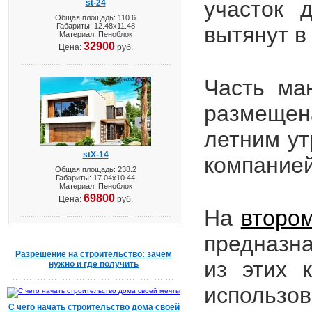
участок 
st-24
Общая площадь: 110.6
Габариты: 12.48х11.48
вытянут в
Материал: Пеноблок
32900
Цена:
руб.
Часть ма
размещен
летним ут
stX-14
компанией
Общая площадь: 238.2
Габариты: 17.04х10.44
Материал: Пеноблок
69800
Цена:
руб.
На
второ
предназна
Разрешение на строительство: зачем
из этих 
нужно и где получить
использов
С чего начать строительство дома своей