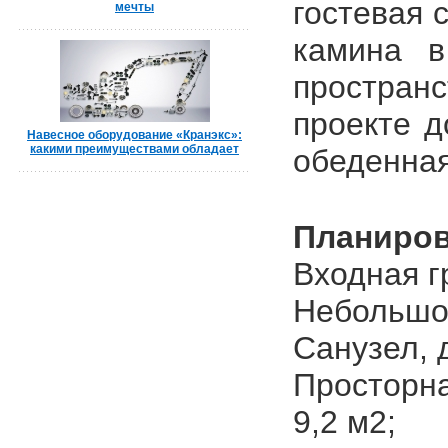
гостевая 
мечты
камина в
простран
проекте д
Навесное оборудование «Кранэкс»:
какими преимуществами обладает
обеденная
Планиров
Входная гр
Небольшой
Санузел, 
Просторна
9,2 м2;